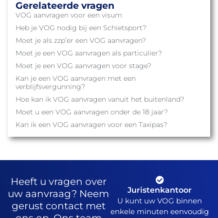
Gerelateerde vragen
VOG aanvragen voor een visum
Heb je VOG nodig bij een Schietsport?
Moet je als zzp’er een VOG aanvragen?
Moet je een VOG aanvragen als particulier?
Moet je een VOG aanvragen voor stage?
Kan je een VOG aanvragen met een
verblijfsvergunning?
Hoe kan ik VOG aanvragen vanuit het buitenland?
Moet u een VOG aanvragen onder de 18 jaar?
Kan ik een VOG aanvragen voor een Taxipas?
Heeft u vragen over
Juristenkantoor
uw aanvraag? Neem
U kunt uw VOG binnen
gerust contact met
enkele minuten eenvoudig
ons op. Ons team